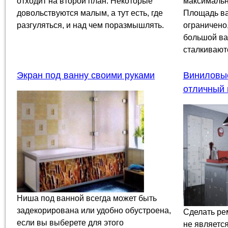
отходит на второй план. Некоторые
максимальн
довольствуются малым, а тут есть, где
Площадь ва
разгуляться, и над чем поразмышлять.
ограничено,
большой ва
сталкиваютс
Экран под ванну своими руками
Виниловые
отличный 
Ниша под ванной всегда может быть
задекорирована или удобно обустроена,
Сделать ре
если вы выберете для этого
не являетс