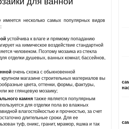
заики для ванной
е имеется несколько самых популярных видов
:
ной
устойчива к влаге и прямому попаданию
агирует на химическое воздействие стандартной
яется человеком. Поэтому мозаика из стекла
для отделки душевых, ванных комнат, бассейнов,
анной
очень схожа с обыкновенной
м крупном магазине строительных материалов вы
са
ообразные цвета, оттенки, формы, фактуры,
на
или же глянцевую мозаику;
ального камня
также является популярным
пользуется для отделки пола во влажных
авидной влагостойкостью и прочностью, за счет
остаточно длительные сроки. Для ее
са
зован туф, оникс, гранит, мрамор, яшма и так