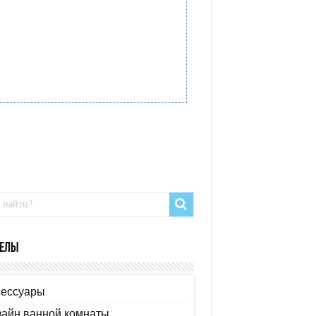
елы
сессуары
зайн ванной комнаты