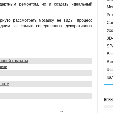
ндартным ремонтом, но и создать идеальный
Меб
Ре
нуто рассмотреть мозаику, ее виды, процесс
Са
одним из самых совершенных декоративных
Ухо
3D
SP
Все
ванной комнаты
Вид
аики
Вс
Ка
мнате
Новы