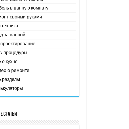
ель в ванную комнату
монт своими руками
нтехника
д за ванной
-проектирование
A-процедуры
 о кухне
ео о ремонте
е разделы
лькуляторы
е статьи