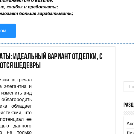
поминает им о визите;
ые, кэшбэк и предоплаты;
омогает больше зарабатывать;
сом
аты: идеальный вариант отделки, с
ются шедевры
изни встречал
а элегантна и
 изменить вид
 облагородить
Разд
ика обладает
истиками, что
 потенциал ее
Ак
щью данного
о не только
Ди