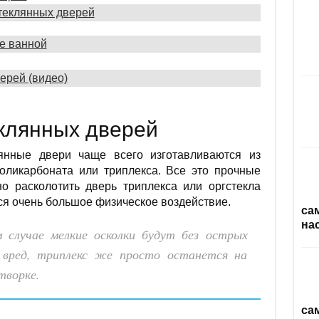
теклянных дверей
е ванной
ерей (видео)
клянных дверей
лянные двери чаще всего изготавливаются из
 поликарбоната или триплекса. Все это прочные
но расколотить дверь триплекса или оргстекла
тся очень большое физическое воздействие.
са
на
 случае мелкие осколки будут без острых
 вред, триплекс же просто останется на
творке.
са