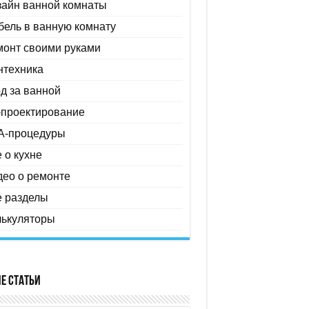
зайн ванной комнаты
ель в ванную комнату
монт своими руками
нтехника
д за ванной
-проектирование
A-процедуры
 о кухне
ео о ремонте
е разделы
лькуляторы
е статьи