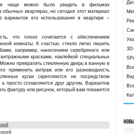
Ди
ьше чаще можно было увидеть в фильмах
в обычных квартирах, но сегодня этот материал
Меб
з вариантов его использования в квартире –
Ре
Са
ость, что плохо сочетается с обеспечением
Ухо
анной комнаты. К счастью, стекло легко лишить
3D
бами, например, нанесением серебряного или
а витражными красками, наклейкой специальных
SP
 Можно превратить стеклянную дверь в ванную в
Все
его применить витраж или его разновидность
еклянные куски скрепляются не посредством
Вид
 а просто сплавляются друг другом. Вариантов
Вс
ать фактуру или рисунок, который вам покажется
Ка
Новы
ерей
верей