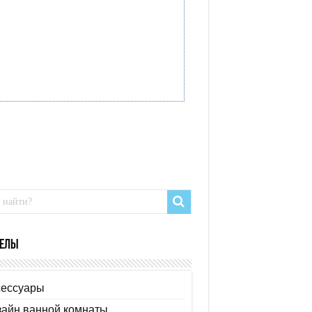
елы
сессуары
зайн ванной комнаты