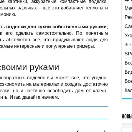
ые картинки, аккуратные компактные поделки,
ельных вазочках – все это добавляет теплоты и
Меб
рмонию.
Ре
Са
еть
поделки для кухни собственными руками
,
ак его сделать самостоятельно. По понятным
Ухо
ть абсолютно все, что придумывают люди для
3D
 самые интересные и популярные примеры.
SP
Все
своими руками
Вид
нообразных поделок вы может все, что угодно.
Вс
сэкономить на материалах и создать достаточно
Ка
лки, но и частично освободить дом от хлама,
ть. Итак, давайте начнем.
Новы