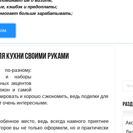
поминает им о визите;
ые, кэшбэк и предоплаты;
омогает больше зарабатывать;
сом
я кухни своими руками
по-разному:
ры и наборы
ьных акцентов
 окон и самой
ировать и хорошо сэкономить, ведь поделки для
т очень интересными.
Разд
собенное место, ведь всегда намного приятнее
Ак
торое вы не только оформили, но и практически
Ди