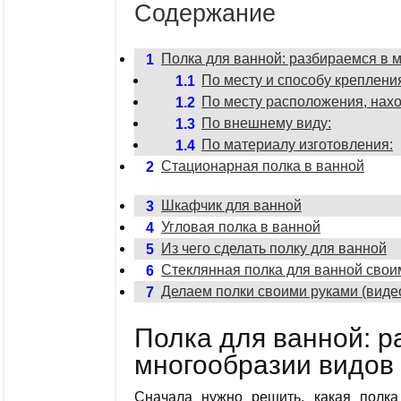
Содержание
Полка для ванной: разбираемся в 
1
По месту и способу креплени
1.1
По месту расположения, нах
1.2
По внешнему виду:
1.3
По материалу изготовления:
1.4
Стационарная полка в ванной
2
Шкафчик для ванной
3
Угловая полка в ванной
4
Из чего сделать полку для ванной
5
Стеклянная полка для ванной свои
6
Делаем полки своими руками (виде
7
Полка для ванной: р
многообразии видов
Сначала нужно решить, какая полка