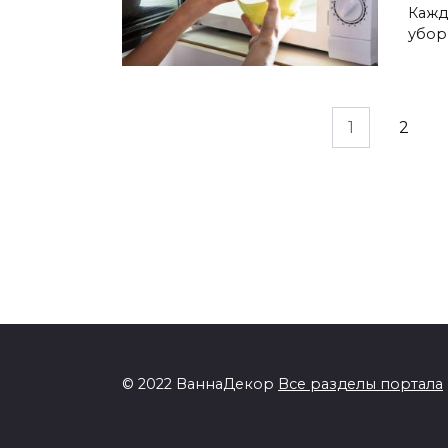
Кажд
убор
Навигация
1
2
по
записям
© 2022 ВаннаДекор
Все разделы портала