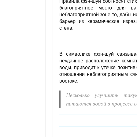
Правила фэн-шуй соотносят сти
благоприятное место для в
неблагоприятной зоне то, дабы и
барьер из керамические израз
стена.
В символике фэн-шуй связывае
неудачное расположение комнат
воды, приводит к утечке позити
отношении неблагоприятным счи
востоке.
Несколько улучшить так
питаются водой в процессе с