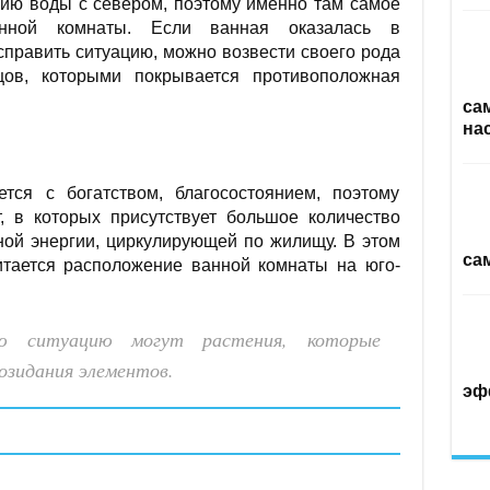
хию воды с севером, поэтому именно там самое
анной комнаты. Если ванная оказалась в
справить ситуацию, можно возвести своего рода
цов, которыми покрывается противоположная
са
на
тся с богатством, благосостоянием, поэтому
, в которых присутствует большое количество
вной энергии, циркулирующей по жилищу. В этом
са
тается расположение ванной комнаты на юго-
ую ситуацию могут растения, которые
озидания элементов.
эф