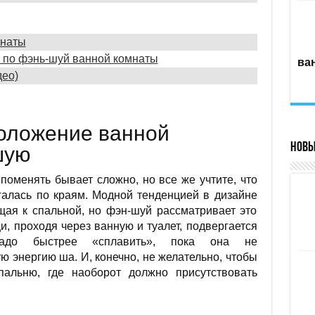
мнаты
 по фэнь-шуй ванной комнаты
ва
део)
оложение ванной
Новы
шую
оменять бывает сложно, но все же учтите, что
галась по краям. Модной тенденцией в дизайне
ая к спальной, но фэн-шуй рассматривает это
и, проходя через ванную и туалет, подвергается
надо быстрее «сплавить», пока она не
 энергию ша. И, конечно, не желательно, чтобы
пальню, где наоборот должно присутствовать