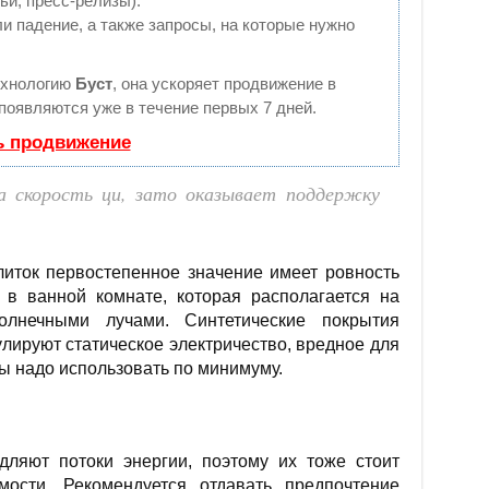
ьи, пресс-релизы).
и падение, а также запросы, на которые нужно
ехнологию
Буст
, она ускоряет продвижение в
 появляются уже в течение первых 7 дней.
ь продвижение
а скорость ци, зато оказывает поддержку
литок первостепенное значение имеет ровность
 в ванной комнате, которая располагается на
лнечными лучами. Синтетические покрытия
улируют статическое электричество, вредное для
лы надо использовать по минимуму.
дляют потоки энергии, поэтому их тоже стоит
ости. Рекомендуется отдавать предпочтение