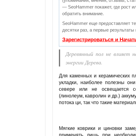
(упоминания, мнения, отзывы, стат
— SeoHammer покажет, где рост ил
обратить внимание.
SeoHammer еще предоставляет т
десятки раз, а первые результаты
Зарегистрироваться и Начат
Деревянный пол не влияет н
энергии Дерева.
Для каменных и керамических п
укладки, наиболее полезны они
севере или не освещается со
(линолеум, кавролин и др.) аккум
потока ци, так что такие материа
Мягкие коврики и циновки заме
применять лишь при необходим