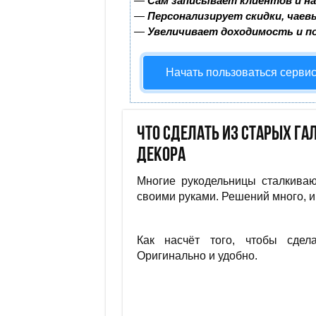
—
Сам записывает клиентов и на
—
Персонализирует скидки, чаев
—
Увеличивает доходимость и п
Начать пользоваться серви
Что сделать из старых г
декора
Многие рукодельницы сталкиваю
своими руками. Решений много, и 
Как насчёт того, чтобы сдел
Оригинально и удобно.