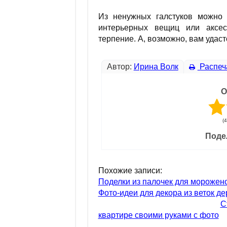
Из ненужных галстуков можно 
интерьерных вещиц или аксес
терпение. А, возможно, вам удаст
Автор:
Ирина Волк
Распеч
О
(
Поде
Похожие записи:
Поделки из палочек для морожено
Фото-идеи для декора из веток д
С
квартире своими руками с фото