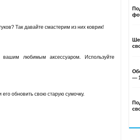
По
фо
уков? Так давайте смастерим из них коврик!
Ше
св
т вашим любимым аксессуаром. Используйте
Об
— 
 его обновить свою старую сумочку.
По
св