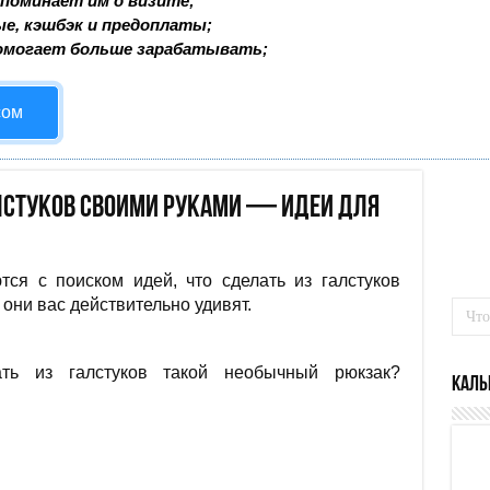
поминает им о визите;
ые, кэшбэк и предоплаты;
омогает больше зарабатывать;
сом
алстуков своими руками — идеи для
тся с поиском идей, что сделать из галстуков
они вас действительно удивят.
ать из галстуков такой необычный рюкзак?
Каль